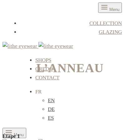
Menu
COLLECTION
GLAZING
SHOPS
L’ANNEAU
CREDO
CONTACT
FR
EN
DE
ES
Menu
Étape 1