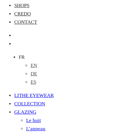
SHOPS
CREDO
CONTACT
FR
EN
DE
ES
LITHE EYEWEAR
COLLECTION
GLAZING
Le huit
L’anneau