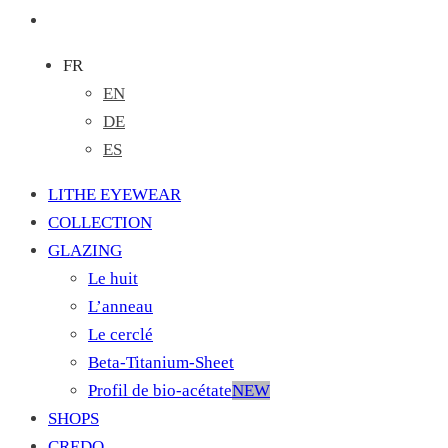
FR
EN
DE
ES
LITHE EYEWEAR
COLLECTION
GLAZING
Le huit
L’anneau
Le cerclé
Beta-Titanium-Sheet
Profil de bio-acétate
NEW
SHOPS
CREDO