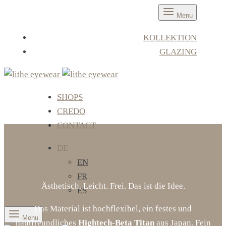
Menu
KOLLEKTION
GLAZING
SHOPS
CREDO
CONTACT
DE
EN
FR
Ästhetisch. Leicht. Frei. Das ist die Idee.
ES
Das Material ist hochflexibel, ein festes und
Menu
hautfreundliches
Hightech-Beta Titan
aus Japan. Fein